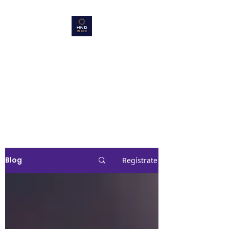
HND Mexico
Emprende
Aquí es mi lugar !!!!
Blog
Regístrate