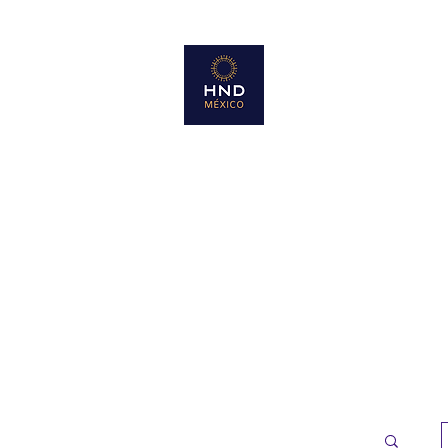
HND Mexico Emprende
Aquí es mi lugar !!!!
Inicio
Productos
Unirme al equipo
Blog
Más