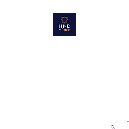
HND Mexico Emprende
Aquí es mi lugar !!!!
Inicio
Productos
Unirme al equipo
Blog
Más