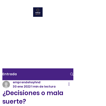
HND Mexico
Emprende
Aquí es mi lugar !!!!
Entrada
emprendehoyhnd
30 ene 2022
1 min de lectura
¿Decisiones o mala
suerte?